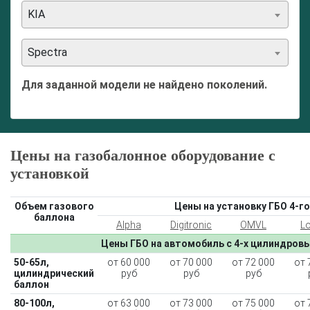
KIA
Spectra
Для заданной модели не найдено поколений.
Цены на газобалонное оборудование с
установкой
Объем газового
Цены на установку ГБО 4-го
баллона
Alpha
Digitronic
OMVL
L
Цены ГБО на автомобиль с 4-х цилиндров
50-65л,
от 60 000
от 70 000
от 72 000
от 
цилиндрический
руб
руб
руб
баллон
80-100л,
от 63 000
от 73 000
от 75 000
от 