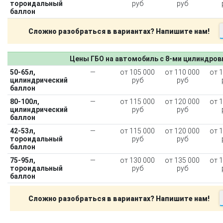
тороидальный
руб
руб
баллон
Сложно разобраться в вариантах? Напишите нам!
Цены ГБО на автомобиль с 8-ми цилиндро
50-65л,
—
от 105 000
от 110 000
от 
цилиндрический
руб
руб
баллон
80-100л,
—
от 115 000
от 120 000
от 
цилиндрический
руб
руб
баллон
42-53л,
—
от 115 000
от 120 000
от 
тороидальный
руб
руб
баллон
75-95л,
—
от 130 000
от 135 000
от 
тороидальный
руб
руб
баллон
Сложно разобраться в вариантах? Напишите нам!