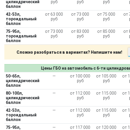
цилиндрический
руб
руб
руб
баллон
42-53л,
от 63 000
от 73 000
от 75 000
от 
тороидальный
руб
руб
руб
баллон
75-95л,
от 73 000
от 83 000
от 85 000
от 
тороидальный
руб
руб
руб
баллон
Сложно разобраться в вариантах? Напишите нам!
Цены ГБО на автомобиль с 6-ти цилиндро
50-65л,
—
от 100 000
от 105 000
от 
цилиндрический
руб
руб
баллон
80-100л,
—
от 112 000
от 115 000
от 
цилиндрический
руб
руб
баллон
42-53л,
—
от 112 000
от 115 000
от 
тороидальный
руб
руб
баллон
75-95л,
—
от 117 000
от 120 000
от 