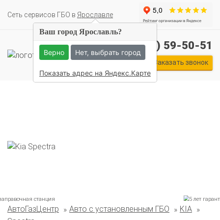
Cеть сервисов ГБО в
Ярославле
Ваш город Ярославль?
+7 (4852) 59-50-51
Верно
Нет, выбрать город
Заказать звонок
Показать адрес на Яндекс.Карте
АвтоГазЦентр
Авто с установленным ГБО
KIA
Комплекты ГБО на иномарки:
BMW
Ford
Geely
HAVAL
Hyundai
Infiniti
KIA