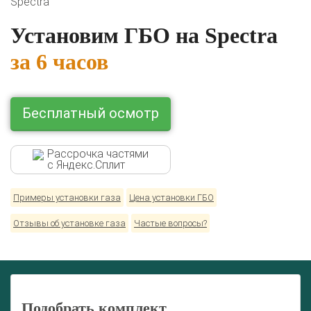
Spectra
Lexus
Mazda
Mercedes
Mitsubishi
Nissan
Renault
Skoda
Toyota
Volkswagen
Установим ГБО на Spectra
за 6 часов
Бесплатный осмотр
Рассрочка частями
с Яндекс.Сплит
Примеры установки газа
Цена установки ГБО
Отзывы об установке газа
Частые вопросы?
Подобрать комплект