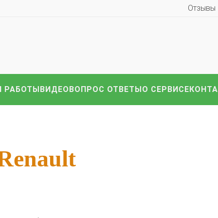
Отзывы
 РАБОТЫ
ВИДЕО
ВОПРОС ОТВЕТЫ
О СЕРВИСЕ
КОНТ
иномарки:
Компл
HAVAL
Hyundai
Infiniti
KIA
Lexus
Mazda
ВАЗ
i
Nissan
Renault
Skoda
Toyota
Volkswagen
други
Renault