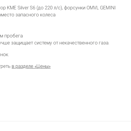
 KME Silver S6 (до 220 л/с), форсунки OMVL GEMINI
вместо запасного колеса
км пробега
лучше защищает систему от некачественного газа.
нок.
треть
в разделе «Цены»