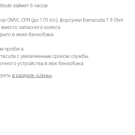
tude займет 6 часов.
 OMVL CPR (до 170 л/с), форсунки Barracuda 1.9 Ohm
 вместо запасного колеса
рыто в люке бензобака
ктора
км пробега
rracuda с увеличенным сроком службы.
очного устройства в люк бензобака.
треть
в разделе «Цены»