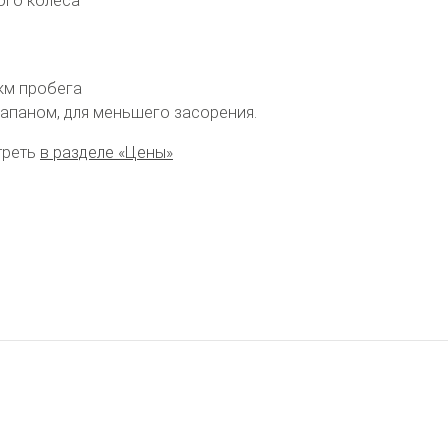
ого колеса
 км пробега
апаном, для меньшего засорения.
треть
в разделе «Цены»