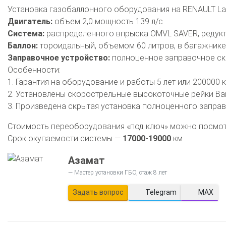
Калькулятор выгоды ГБО
Калькулятор топлива
Установка газобаллонного оборудования на RENAULT Lati
Двигатель:
объем 2,0 мощность 139 л/с
Техобслуживание ГБО
Система:
распределенного впрыска OMVL SAVER, редуктор
Полная диагностика ГБО
Чистка и регулировка форсунок
Баллон:
тороидальный, объемом 60 литров, в багажнике
Заправочное устройство:
полноценное заправочное ск
Замена датчика давления
Замена баллона
Установка реду
Особенности:
Регистрация ГБО в ГИБДД
1. Гарантия на оборудование и работы 5 лет или 200000 
2. Установлены скорострельные высокоточные рейки Ba
Штрафы в 2026 году
Документы для регистрации
3. Произведена скрытая установка полноценного заправ
Свидетельство на ГБО
Стоимость переоборудования «под ключ» можно посмо
Срок окупаемости системы —
17000-19000
км
Азамат
Мастер установки ГБО, стаж 8 лет
Задать вопрос
Telegram
MAX