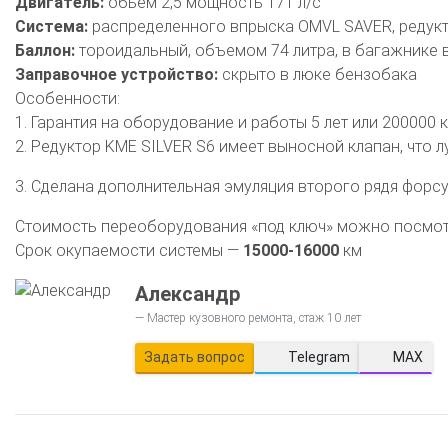
Двигатель:
обьем 2,5 мощность 171 л/с
Система:
распределенного впрыска OMVL SAVER, редуктор
Баллон:
тороидальный, объемом 74 литра, в багажнике 
Заправочное устройство:
скрыто в люке бензобака
Особенности:
1. Гарантия на оборудование и работы 5 лет или 200000 
2. Редуктор KME SILVER S6 имеет выносной клапан, что 
3. Сделана дополнительная эмуляция второго рядя форсу
Стоимость переоборудования «под ключ» можно посмо
Срок окупаемости системы —
15000-16000
км
О автосервисе
Отзывы клиентов
Александр
Установка ГБО за 6 часов
Мастер кузовного ремонта, стаж 10 лет
2-го поколения
4-го поколения
5-го поколения
Задать вопрос
Telegram
MAX
BRC
OMVL
LOVATO
KME
Digitronic
Цена на установку ГБО