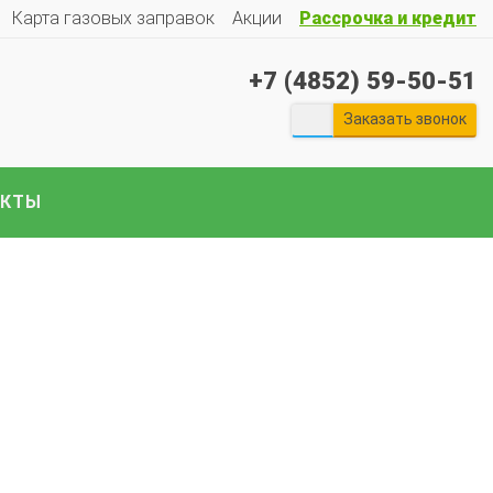
Карта газовых заправок
Акции
Рассрочка и кредит
+7 (4852) 59-50-51
Заказать звонок
АКТЫ
екты ГБО на отечественные авто:
Гранту
Весту
Ларгус
Ниву
ГАЗ
Газель
УАЗ
Патриот
и
е авто..