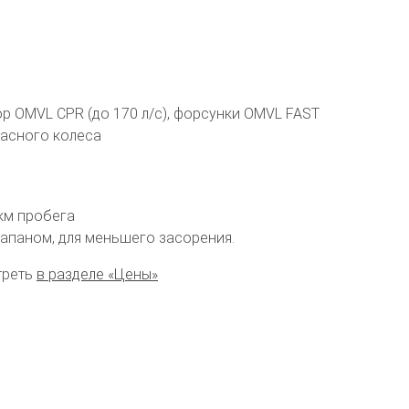
р OMVL CPR (до 170 л/с), форсунки OMVL FAST
пасного колеса
 км пробега
апаном, для меньшего засорения.
треть
в разделе «Цены»