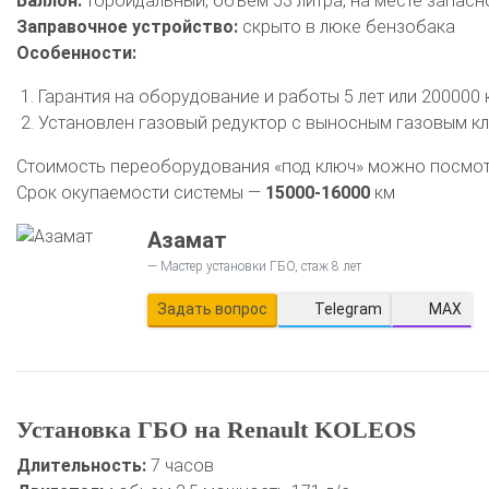
Баллон:
тороидальный, объем 53 литра, на месте запасн
Заправочное устройство:
скрыто в люке бензобака
Особенности:
Гарантия на оборудование и работы 5 лет или 200000
Установлен газовый редуктор с выносным газовым кл
Стоимость переоборудования «под ключ» можно посмо
Срок окупаемости системы —
15000-16000
км
Азамат
Мастер установки ГБО, стаж 8 лет
Задать вопрос
Telegram
MAX
Установка ГБО на Renault KOLEOS
Длительность:
7 часов