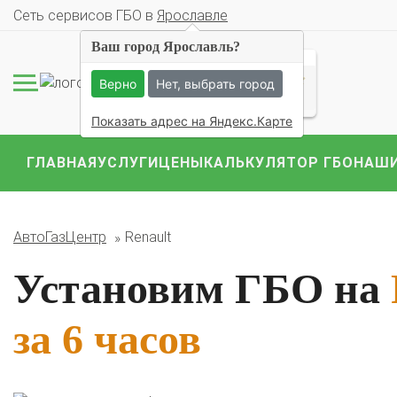
Cеть сервисов ГБО в
Ярославле
Ваш город Ярославль?
57 ОЦЕНОК
Верно
Нет, выбрать город
Показать адрес на Яндекс.Карте
ГЛАВНАЯ
УСЛУГИ
ЦЕНЫ
КАЛЬКУЛЯТОР ГБО
НАШИ
Комплекты ГБО на 
BMW
Ford
Geely
АвтоГазЦентр
Renault
Mercedes
Mitsubish
Установим ГБО на
за 6 часов