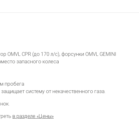
р OMVL CPR (до 170 л/с), форсунки OMVL GEMINI
вместо запасного колеса
км пробега
 защищает систему от некачественного газа.
нок.
треть
в разделе «Цены»