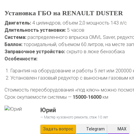
Установка ГБО на RENAULT DUSTER
Двигатель:
4 цилиндров, объем 2,0 мощность 143 л/с
Длительность установки:
5 часов
Система:
распределенного впрыска OMVL Saver, редукто
Баллон:
тороидальный, объемом 60 литров, на месте за
Заправочное устройство:
скрыто в люке бензобака
Особенности:
Гарантия на оборудование и работы 5 лет или 200000
Установлен газовый редуктор с выносным газовым кл
Стоимость переоборудования «под ключ» можно посмо
Срок окупаемости системы —
15000-16000
км
Юрий
Мастер кузовного ремонта, стаж 10 лет
Задать вопрос
Telegram
MAX