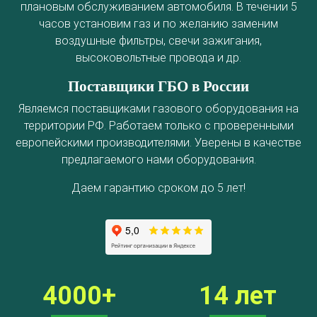
плановым обслуживанием автомобиля. В течении 5
Установка ГБО за 6 часов
часов установим газ и по желанию заменим
2-го поколения
4-го поколения
5-го поколения
воздушные фильтры, свечи зажигания,
высоковольтные провода и др.
BRC
OMVL
LOVATO
KME
Digitronic
Поставщики ГБО в России
Цена на установку ГБО
Являемся поставщиками газового оборудования на
Калькулятор выгоды ГБО
Калькулятор топлива
территории РФ. Работаем только с проверенными
европейскими производителями. Уверены в качестве
Техобслуживание ГБО
предлагаемого нами оборудования.
Полная диагностика ГБО
Чистка и регулировка форсунок
Даем гарантию сроком до 5 лет!
Замена датчика давления
Замена баллона
Установка редуктора
Регистрация ГБО в ГИБДД
Штрафы в 2026 году
Документы для регистрации
4000+
14 лет
Свидетельство на ГБО