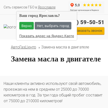
Cеть сервисов ГБО в
Ярославле
Ваш город Ярославль?
+7 (4852) 59-50-51
Верно
Нет, выбрать город
Заказать звонок
Показать адрес на Яндекс.Карте
АвтоГазЦентр
Замена масла в двигателе
Комплекты ГБО на иномарки:
BMW
Ford
Geely
HAVAL
Hyundai
Infiniti
KIA
Замена масла в двигателе
Lexus
Mazda
Mercedes
Mitsubishi
Nissan
Renault
Skoda
Toyota
Volkswagen
Наши клиенты активно используют свой автомобиль,
проезжая на нем в среднем от 25000 до 70000
километров в год. За три года общий пробег составит
от 75000 до 210000 километров!