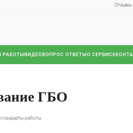
Отзывы
 РАБОТЫ
ВИДЕО
ВОПРОС ОТВЕТЫ
О СЕРВИСЕ
КОНТ
иномарки:
Компл
HAVAL
Hyundai
Infiniti
KIA
Lexus
Mazda
ВАЗ
i
Nissan
Renault
Skoda
Toyota
Volkswagen
други
ивание ГБО
 стандарты работы