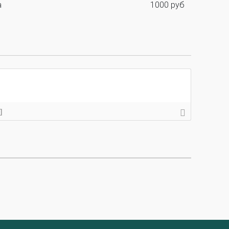
а
1000 руб
ктора
]