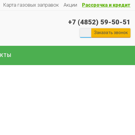
Карта газовых заправок
Акции
Рассрочка и кредит
+7 (4852) 59-50-51
Заказать звонок
АКТЫ
екты ГБО на отечественные авто:
Гранту
Весту
Ларгус
Ниву
ГАЗ
Газель
УАЗ
Патриот
и
е авто..