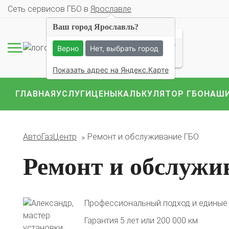
Cеть сервисов ГБО в
Ярославле
Ваш город Ярославль?
57 ОЦЕНОК
Верно
Нет, выбрать город
Показать адрес на Яндекс.Карте
ГЛАВНАЯ
УСЛУГИ
ЦЕНЫ
КАЛЬКУЛЯТОР ГБО
НАШИ
Комплекты ГБО на 
BMW
Ford
Geely
АвтоГазЦентр
Ремонт и обслуживание ГБО
Mercedes
Mitsubish
Ремонт и обслуж
Профессиональный подход и единые
Гарантия 5 лет или 200 000 км