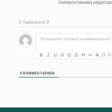
Техобслуживание ГБО
Снятие/установка редуктор
Полная диагностика ГБО
Чистка и регулировка форсунок
Замена датчика давления
Замена баллона
Установка реду
Подписаться
Регистрация ГБО в ГИБДД
Штрафы в 2026 году
Документы для регистрации
Свидетельство на ГБО
{}
[+
0
КОММЕНТАРИЕВ