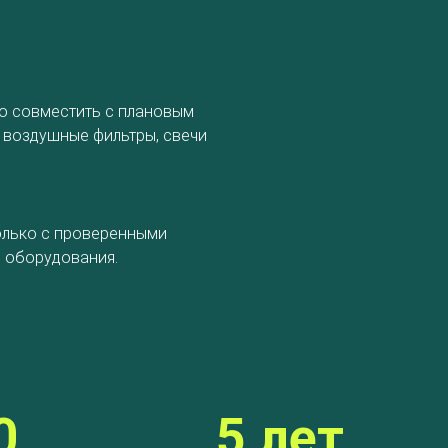
но совместить с плановым
+7 (4852) 59-50-51
 воздушные фильтры, свечи
info@avto-gaz.com
Whatsapp
— ваш консультант Николай
олько с проверенными
 оборудования.
0
5 лет