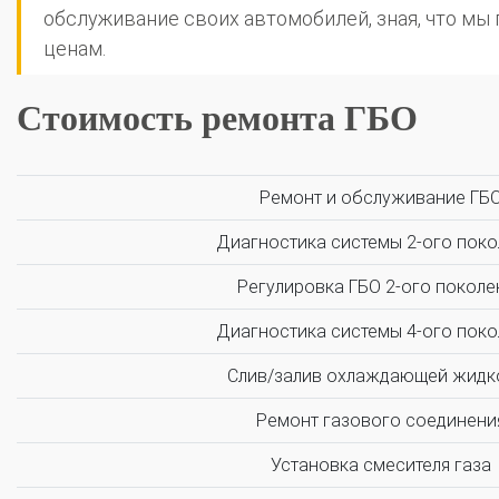
обслуживание своих автомобилей, зная, что м
ценам.
Стоимость ремонта ГБО
Ремонт и обслуживание ГБ
О автосервисе
Отзывы клиентов
Диагностика системы 2-ого поко
Установка ГБО за 6 часов
Регулировка ГБО 2-ого поколе
2-го поколения
4-го поколения
5-го поколения
Диагностика системы 4-ого поко
BRC
OMVL
LOVATO
KME
Digitronic
Слив/залив охлаждающей жидк
Цена на установку ГБО
Ремонт газового соединени
Калькулятор выгоды ГБО
Калькулятор топлива
Установка смесителя газа