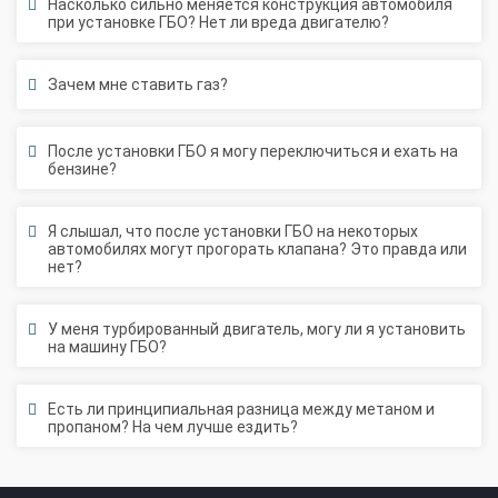
Насколько сильно меняется конструкция автомобиля
2-го поколения
4-го поколения
5-го поколения
при установке ГБО? Нет ли вреда двигателю?
BRC
OMVL
LOVATO
KME
Digitronic
Зачем мне ставить газ?
Цена на установку ГБО
Калькулятор выгоды ГБО
Калькулятор топлива
После установки ГБО я могу переключиться и ехать на
бензине?
Техобслуживание ГБО
Я слышал, что после установки ГБО на некоторых
Полная диагностика ГБО
Чистка и регулировка форсунок
автомобилях могут прогорать клапана? Это правда или
Замена датчика давления
Замена баллона
нет?
Установка редуктора
У меня турбированный двигатель, могу ли я установить
Регистрация ГБО в ГИБДД
на машину ГБО?
Штрафы в 2026 году
Документы для регистрации
Есть ли принципиальная разница между метаном и
Свидетельство на ГБО
пропаном? На чем лучше ездить?