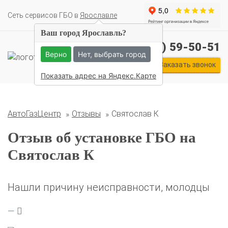
Cеть сервисов ГБО в
Ярославле
Ваш город Ярославль?
+7 (4852) 59-50-51
Верно
Нет, выбрать город
Комплекты ГБО на иномарки:
Заказать звонок
BMW
Ford
Geely
HAVAL
Hyundai
Infiniti
KIA
Показать адрес на Яндекс.Карте
Lexus
Mazda
Mercedes
Mitsubishi
Nissan
Renault
Skoda
Toyota
Volkswagen
АвтоГазЦентр
Отзывы
Святослав К
Отзыв об установке ГБО на
Святослав К
Нашли причину неисправности, молодцы