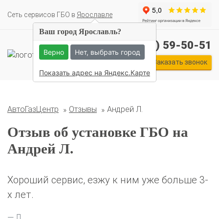
Cеть сервисов ГБО в
Ярославле
Ваш город Ярославль?
+7 (4852) 59-50-51
Верно
Нет, выбрать город
Комплекты ГБО на иномарки:
Заказать звонок
BMW
Ford
Geely
HAVAL
Hyundai
Infiniti
KIA
Показать адрес на Яндекс.Карте
Lexus
Mazda
Mercedes
Mitsubishi
Nissan
Renault
Skoda
Toyota
Volkswagen
АвтоГазЦентр
Отзывы
Андрей Л.
Отзыв об установке ГБО на
Андрей Л.
Хороший сервис, езжу к ним уже больше 3-
х лет.