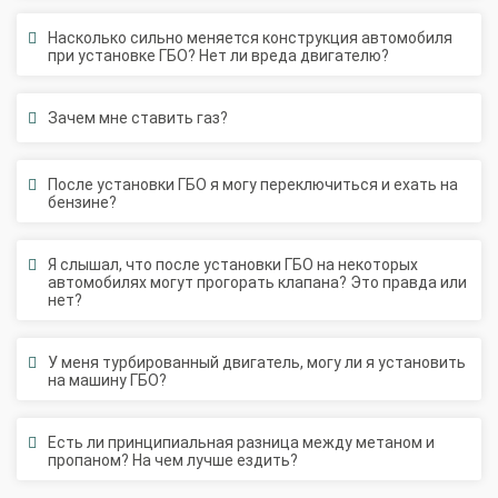
Установка ГБО за 6 часов
2-го поколения
4-го поколения
5-го поколения
Насколько сильно меняется конструкция автомобиля
при установке ГБО? Нет ли вреда двигателю?
BRC
OMVL
LOVATO
KME
Digitronic
Цена на установку ГБО
Зачем мне ставить газ?
Калькулятор выгоды ГБО
Калькулятор топлива
После установки ГБО я могу переключиться и ехать на
бензине?
Техобслуживание ГБО
Полная диагностика ГБО
Чистка и регулировка форсунок
Я слышал, что после установки ГБО на некоторых
Замена датчика давления
Замена баллона
автомобилях могут прогорать клапана? Это правда или
нет?
Установка редуктора
Регистрация ГБО в ГИБДД
У меня турбированный двигатель, могу ли я установить
на машину ГБО?
Штрафы в 2026 году
Документы для регистрации
Свидетельство на ГБО
Есть ли принципиальная разница между метаном и
пропаном? На чем лучше ездить?